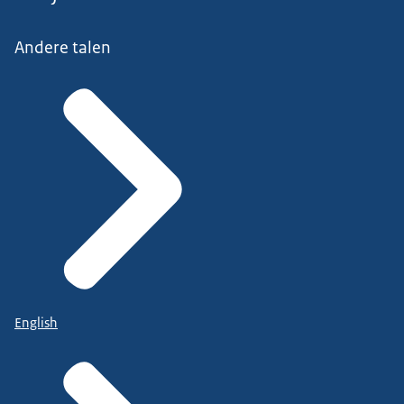
Andere talen
English