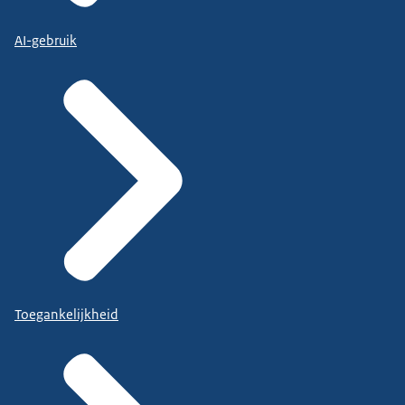
AI-gebruik
Toegankelijkheid