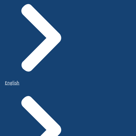
English