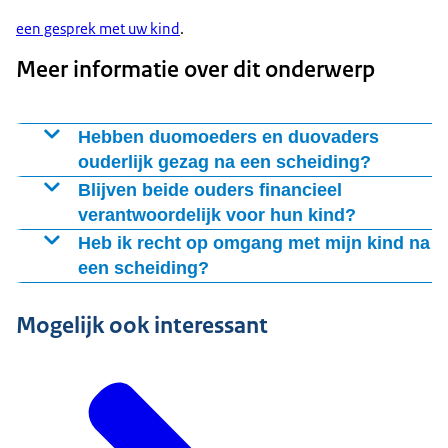
een gesprek met uw kind
.
Meer informatie over dit onderwerp
Hebben duomoeders en duovaders
ouderlijk gezag na een scheiding?
Duomoeders en duovaders met gezamenlijk ouderlijk
Blijven beide ouders financieel
gezag, houden dat ook na een scheiding.
verantwoordelijk voor hun kind?
Na uw scheiding blijft u allebei
Heb ik recht op omgang met mijn kind na
een scheiding?
Na een scheiding hebben ouders recht op omgang met
Mogelijk ook interessant
hun kind. Dit geldt ook als een ouder geen gezag meer
heeft. U maakt u hierover