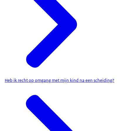
Heb ik recht op omgang met mijn kind na een scheiding?
financieel verantwoordelijk voor uw kinderen
onder de
21 jaar. Verliest een ouder het gezag? Dan moet die
ouder blijven meebetalen aan de kosten voor uw
kinderen.
afspraken in het ouderschapsplan
.