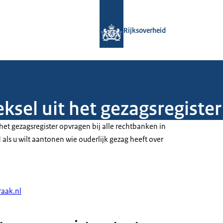
Naar de homepage van Rijksoverheid
Rijksoverheid
eksel uit het gezagsregiste
t het gezagsregister opvragen bij alle rechtbanken in
als u wilt aantonen wie ouderlijk gezag heeft over
raak.nl