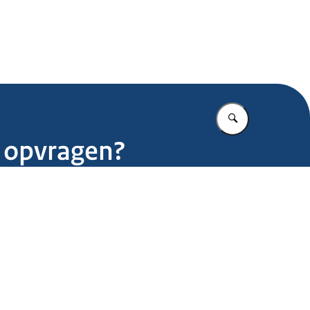
.nl
Vul in wat u z
r opvragen?