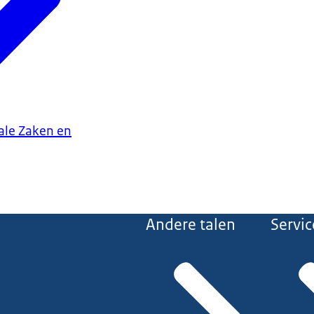
iale Zaken en
Andere talen
Servic