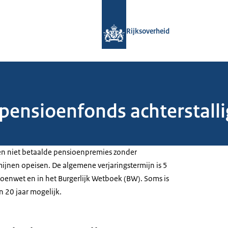
Naar de homepage van Rijksoverheid
Rijksoverheid
pensioenfonds achterstall
 niet betaalde pensioenpremies zonder
mijnen opeisen. De algemene verjaringstermijn is 5
nsioenwet en in het Burgerlijk Wetboek (BW). Soms is
n 20 jaar mogelijk.