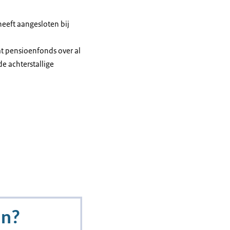
eeft aangesloten bij
at pensioenfonds over al
e achterstallige