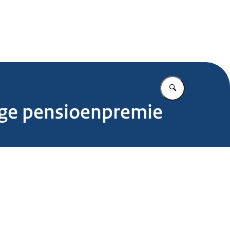
.nl
Vul in wat u z
ige pensioenpremie