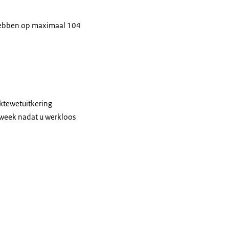
 hebben op maximaal 104
ktewetuitkering
 week nadat u werkloos