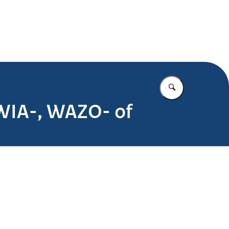
.nl
Vul in wat u z
 WIA-, WAZO- of