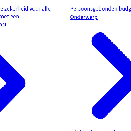
le zekerheid voor alle
Persoonsgebonden budge
 met een
Onderwerp
mst