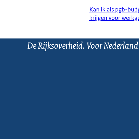
Kan ik als pgb-bu
krijgen voor werkg
De Rijksoverheid. Voor Nederland