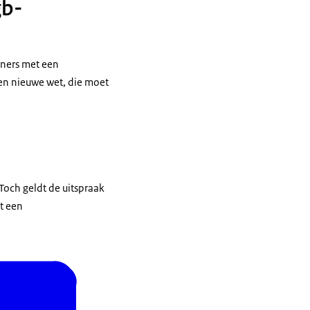
gb-
eners met een
en nieuwe wet, die moet
 Toch geldt de uitspraak
t een