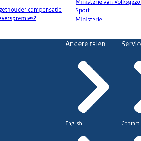
Ministerie van Volksgezo
dgethouder compensatie
Sport
everspremies?
Ministerie
Andere talen
Servic
English
Contact