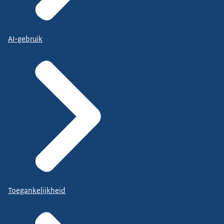
AI-gebruik
Toegankelijkheid