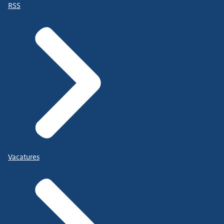
RSS
Vacatures