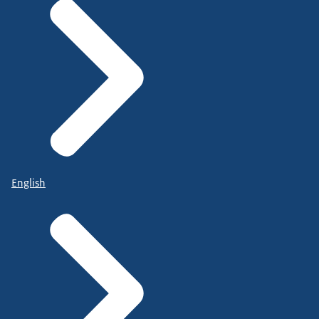
English