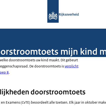
Naar de homepage van Rijksoverheid
Rijksoverheid
oorstroomtoets mijn kind 
welke doorstroomtoets uw kind maakt. Dit gebeurt
zeggenschapsraad. De doorstroomtoets is
verplicht
roep 8
.
ijkheden doorstroomtoets
 en Examens (CvTE) beoordeelt alle toetsen. Elk jaar in oktober mak