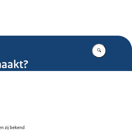
.nl
Vul in wat u z
maakt?
en zij bekend