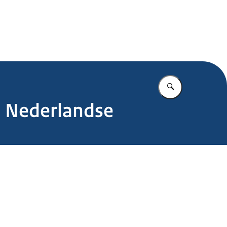
.nl
Vul in wat u z
in Nederlandse