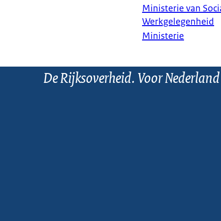
Ministerie van Soc
Als u er zelf 
Werkgelegenheid
brengen met ee
Ministerie
in zoals gemee
maatschappelij
Binnen 4 weken
De Rijksoverheid. Voor Nederland
de gemeente u g
weten hoeveel 
geldproblemen 
Bedrag
Heeft u te mak
toeslagen? Dan
levensonderhou
informatie hier