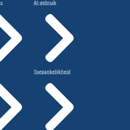
es
AI-gebruik
eid.nl/gebarentaal
.
Toegankelijkheid