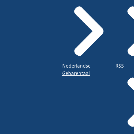
www.uwbeslagv
af met de volgende link:
Nederlandse
RSS
Gebarentaal