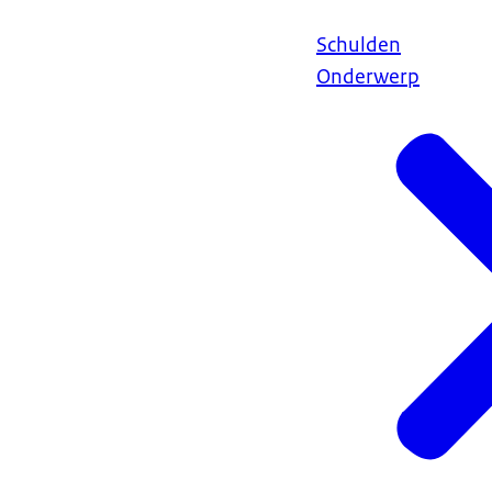
Schulden
Onderwerp
Ga na hoe u uw
probleem aan 
Betalin
Heeft u proble
met uw schulde
schulden in ter
Uw schuldeiser 
Wat als 