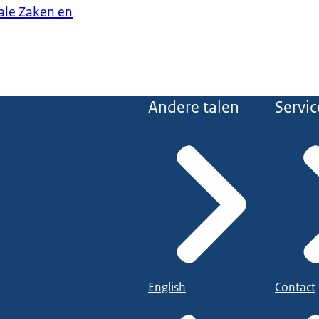
iale Zaken en
niet uit komt, neem dan contact op met uw gemeente. De gemeente kan
n schuldhulpverlener. De meeste gemeenten schakelen hiervoor erk
ntelijke kredietbanken, gespecialiseerde schuldhulpverlenende inste
k werk.
 nadat u zich bij de gemeente heeft gemeld, hoort u welke hulp u k
Andere talen
Servic
aat helpen, start er een intensief traject. Voordat u het traject in ga
schulden u heeft en bij wie. De schuldhulpverlener bepaalt wat nodi
op te lossen.
 voor basisbehoefte levensonder
en met beslag op uw uitkering of loon of wordt een schuld verrekend
 moet de schuldeiser een bedrag waarmee u in uw basisbehoefte vo
d moet kunnen voorzien niet meetellen. Dit is de zogenaamde besla
over vindt u op de website
English
Contact