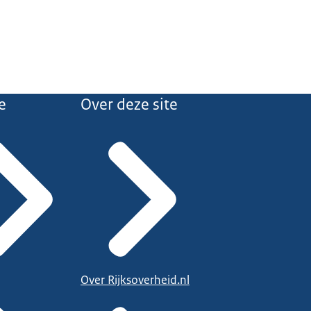
 u in contact
ende organisaties
llingen of
unt verwachten. Als
e
Over deze site
at, moet u precies
g is om uw
houd
 met uw uitkering of
or
gvrije voet. Meer
Over Rijksoverheid.nl