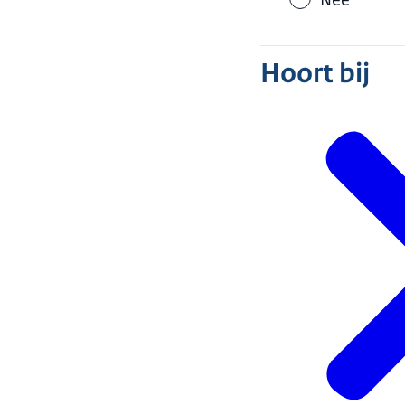
Nee
Heeft u schuld
uw uitgaven, m
Hoort bij