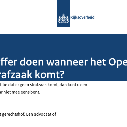
Naar de homepage van Rijksoverheid
Rijksoverheid
toffer doen wanneer het Op
trafzaak komt?
ustitie dat er geen strafzaak komt, dan kunt u een
aar niet mee eens bent.
et gerechtshof. Een advocaat of