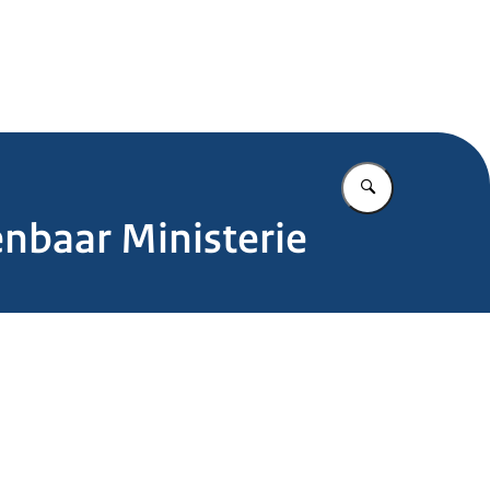
.nl
Vul in wat u z
enbaar Ministerie