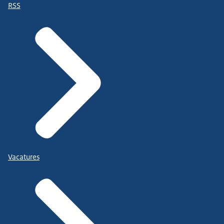
RSS
Vacatures