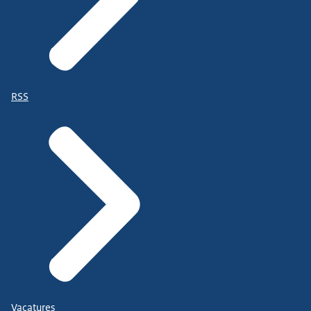
RSS
Vacatures