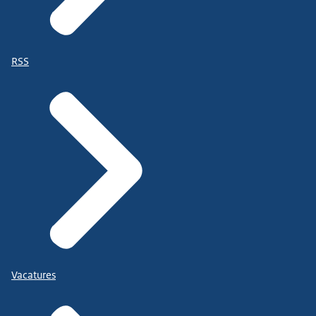
RSS
Vacatures