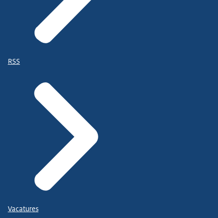
RSS
Vacatures