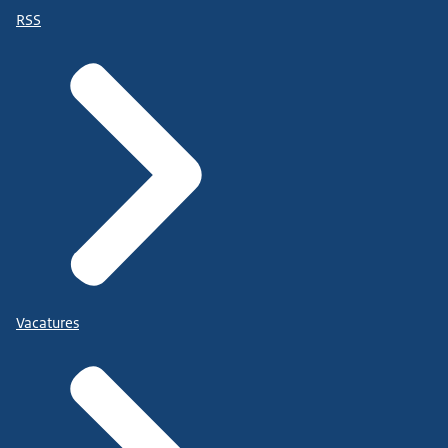
RSS
Vacatures