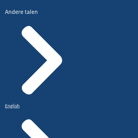
Andere talen
English