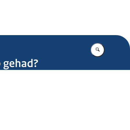
.nl
Vul in wat u z
eb gehad?