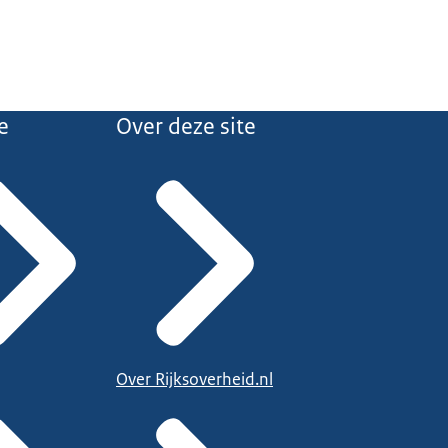
e
Over deze site
Over Rijksoverheid.nl