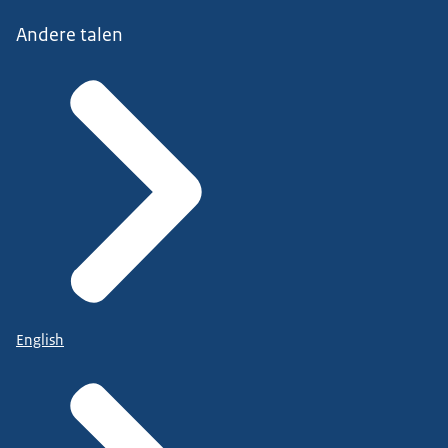
Andere talen
English