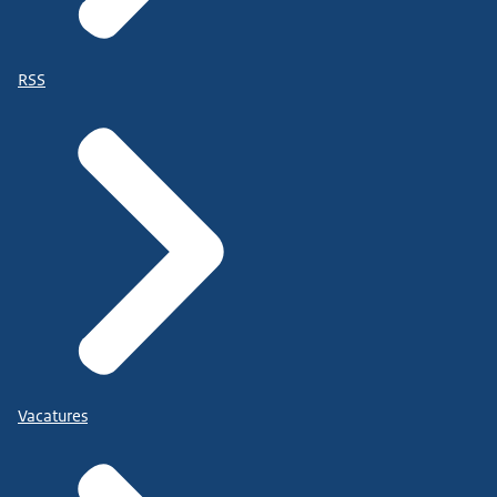
RSS
Vacatures