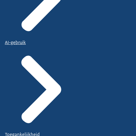
AI-gebruik
Toegankelijkheid