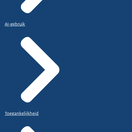
AI-gebruik
Toegankelijkheid