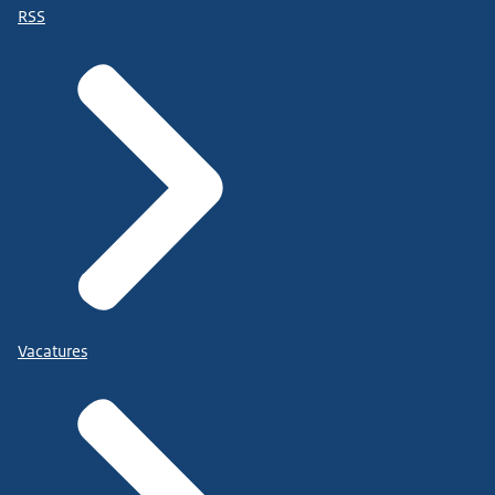
RSS
Vacatures