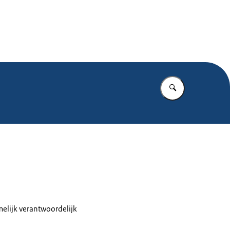
.nl
Vul in wat u z
melijk verantwoordelijk