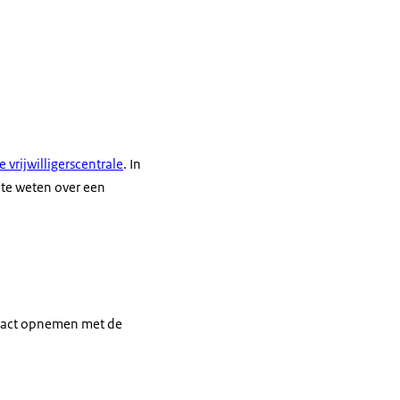
vrijwilligerscentrale
. In
 te weten over een
ontact opnemen met de