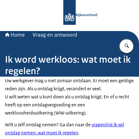
Naar de homepage van Rijksoverheid
Rijksoverheid
Home
Vraag en antwoord
Vu
Ik word werkloos: wat moet ik
regelen?
Uw werkgever mag u niet zomaar ontslaan. Er moet een geldige
reden zijn. Als u ontslag krijgt, verandert er veel.
U wilt weten wat u kunt doen als u ontslag krijgt. En of u recht
heeft op een ontslagvergoeding en een
werkloosheidsuitkering (WW-uitkering).
Wilt u zelf ontslag nemen? Ga dan naar de
vragenlijst Ik wil
ontslag nemen: wat moet ik regelen
.