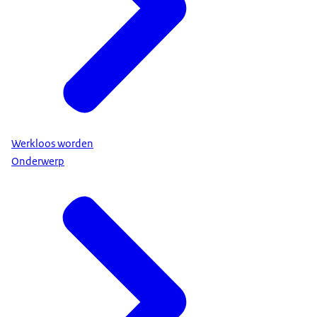
hebben voor toeslagen. Bijvoorbeeld zorgtoeslag
of huurtoeslag.
Welke andere zaken u kunt regelen verschilt per
situatie.
Maak een overzicht voor uw situatie op
rijksoverheid.nl/werkloos, of bel 1400. Zo heeft u
alle regelzaken duidelijk op een rij.
Werkloos worden
Onderwerp