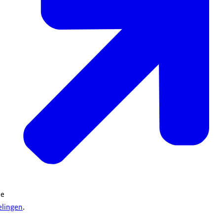
de
elingen
.