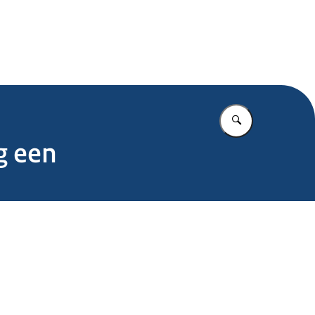
.nl
Vul in wat u z
g een