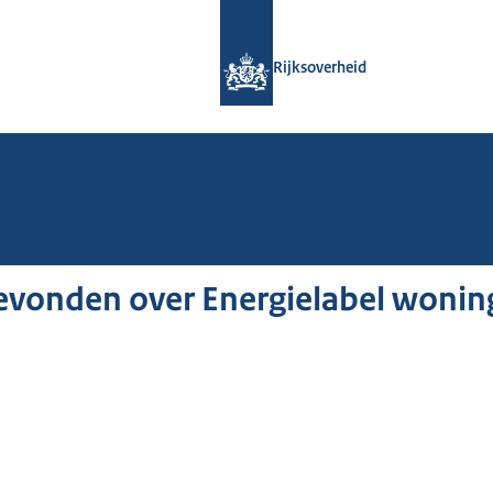
Naar de homepage van Rijksoverheid
Rijksoverheid
evonden over Energielabel woni