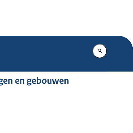
.nl
Vul in wat u z
ngen en gebouwen