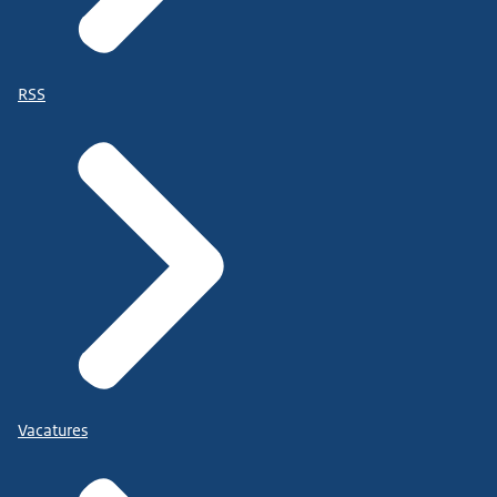
RSS
Vacatures