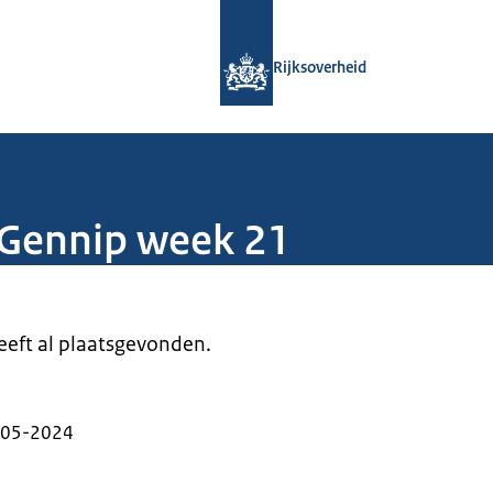
Naar de homepage van Rijksoverheid
Rijksoverheid
 Gennip week 21
heeft al plaatsgevonden.
-05-2024