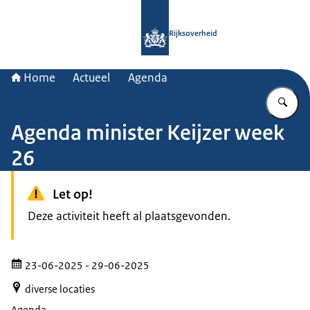
Naar de homepage van Rijksoverheid
Rijksoverheid
Home
Actueel
Agenda
Vu
Agenda minister Keijzer week
26
Let op!
Deze activiteit heeft al plaatsgevonden.
23-06-2025
- 29-06-2025
diverse locaties
Agenda