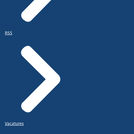
RSS
Vacatures