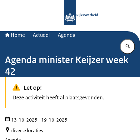
Naar de homepage van Rijksoverheid
Rijksoverheid
Home
Actueel
Agenda
Vu
Agenda minister Keijzer week
42
Let op!
Deze activiteit heeft al plaatsgevonden.
13-10-2025
- 19-10-2025
diverse locaties
Agenda