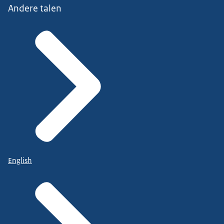
Andere talen
English