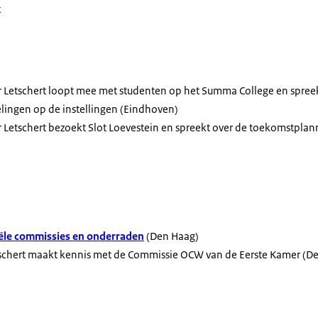
t
er Letschert loopt mee met studenten op het Summa College en spree
lingen op de instellingen (Eindhoven)
er Letschert bezoekt Slot Loevestein en spreekt over de toekomstpl
iële commissies en onderraden
(Den Haag)
etschert maakt kennis met de Commissie OCW van de Eerste Kamer (D