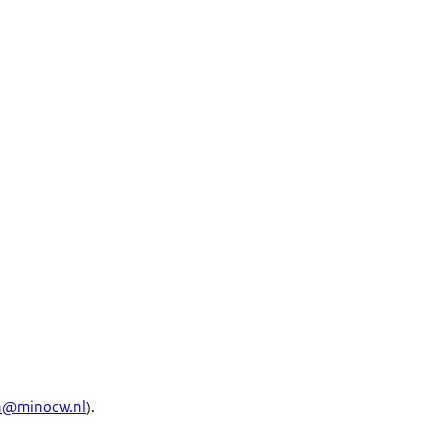
n@minocw.nl
).