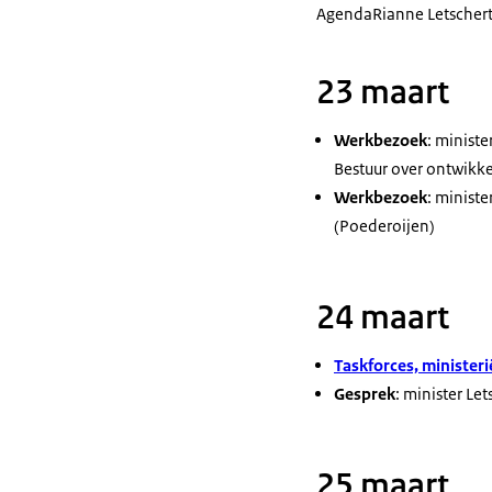
Agenda
Rianne Letscher
23 maart
Werkbezoek
: minist
Bestuur over ontwikke
Werkbezoek
: minist
(Poederoijen)
24 maart
Taskforces, minister
Gesprek
: minister L
25 maart