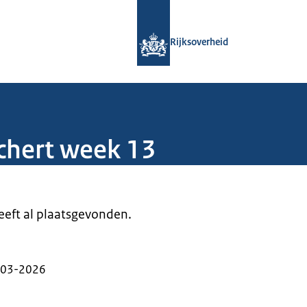
Naar de homepage van Rijksoverheid
Rijksoverheid
chert week 13
heeft al plaatsgevonden.
-03-2026