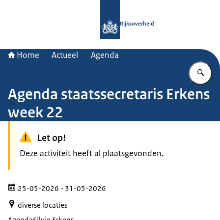
Naar de homepage van Rijksoverheid
Rijksoverheid
Home
Actueel
Agenda
Vu
Agenda staatssecretaris Erkens
week 22
Let op!
Deze activiteit heeft al plaatsgevonden.
25-05-2026
- 31-05-2026
diverse locaties
Agenda
Silvio Erkens