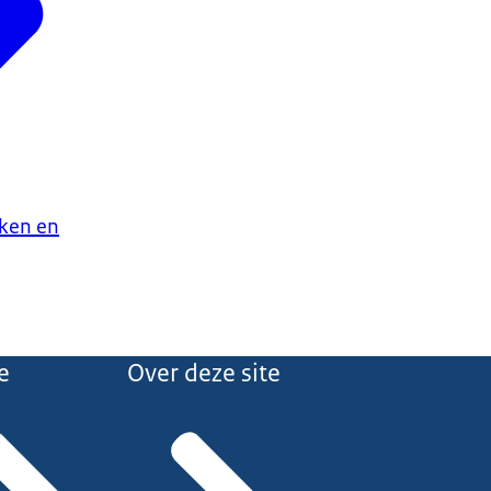
aken en
e
Over deze site