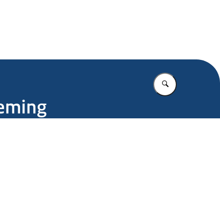
.nl
Vul in wat u z
neming