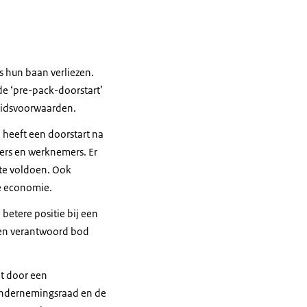
s hun baan verliezen.
 de ‘pre-pack-doorstart’
eidsvoorwaarden.
 heeft een doorstart na
sers en werknemers. Er
 te voldoen. Ook
de economie.
betere positie bij een
 een verantwoord bod
et door een
 ondernemingsraad en de