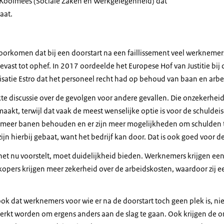
Koolmees (Sociale Zaken en Werkgelegenheid) dat
aat.
oorkomen dat bij een doorstart na een faillissement veel werknemer
teevast tot ophef. In 2017 oordeelde het Europese Hof van Justitie bij
satie Estro dat het personeel recht had op behoud van baan en arb
te discussie over de gevolgen voor andere gevallen. Die onzekerheid
emaakt, terwijl dat vaak de meest wenselijke optie is voor de schuldei
rt meer banen behouden en er zijn meer mogelijkheden om schulden
zijn hierbij gebaat, want het bedrijf kan door. Dat is ook goed voor 
net nu voorstelt, moet duidelijkheid bieden. Werknemers krijgen een 
 kopers krijgen meer zekerheid over de arbeidskosten, waardoor zij
ook dat werknemers voor wie er na de doorstart toch geen plek is, ni
erkt worden om ergens anders aan de slag te gaan. Ook krijgen de