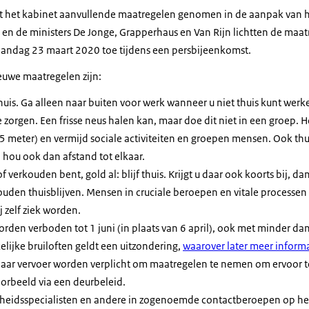
 het kabinet aanvullende maatregelen genomen in de aanpak van h
e en de ministers De Jonge, Grapperhaus en Van Rijn lichtten de maa
aandag 23 maart 2020 toe tijdens een persbijeenkomst.
euwe maatregelen zijn:
 thuis. Ga alleen naar buiten voor werk wanneer u niet thuis kunt we
zorgen. Een frisse neus halen kan, maar doe dit niet in een groep. H
 meter) en vermijd sociale activiteiten en groepen mensen. Ook thu
hou ook dan afstand tot elkaar.
of verkouden bent, gold al: blijf thuis. Krijgt u daar ook koorts bij, d
ouden thuisblijven. Mensen in cruciale beroepen en vitale processen 
j zelf ziek worden.
rden verboden tot 1 juni (in plaats van 6 april), ook met minder d
elijke bruiloften geldt een uitzondering,
waarover later meer inform
aar vervoer worden verplicht om maatregelen te nemen om ervoor 
orbeeld via een deurbeleid.
heidsspecialisten en andere in zogenoemde contactberoepen op het 