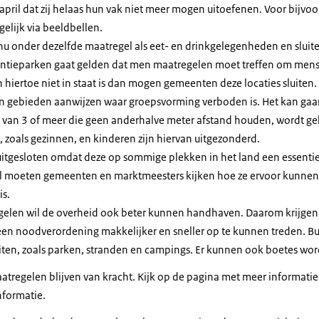
6 april dat zij helaas hun vak niet meer mogen uitoefenen. Voor bijv
elijk via beeldbellen.
 nu onder dezelfde maatregel als eet- en drinkgelegenheden en sluit
kantieparken gaat gelden dat men maatregelen moet treffen om mens
 hiertoe niet in staat is dan mogen gemeenten deze locaties sluiten.
 gebieden aanwijzen waar groepsvorming verboden is. Het kan gaa
en van 3 of meer die geen anderhalve meter afstand houden, wordt g
 zoals gezinnen, en kinderen zijn hiervan uitgezonderd.
uitgesloten omdat deze op sommige plekken in het land een essenti
el moeten gemeenten en marktmeesters kijken hoe ze ervoor kunnen
is.
elen wil de overheid ook beter kunnen handhaven. Daarom krijgen
een noodverordening makkelijker en sneller op te kunnen treden. 
luiten, zoals parken, stranden en campings. Er kunnen ook boetes wo
tregelen blijven van kracht. Kijk op de pagina met meer informatie
nformatie.