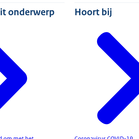
dit onderwerp
Hoort bij
d om met het
Coronavirus COVID-19