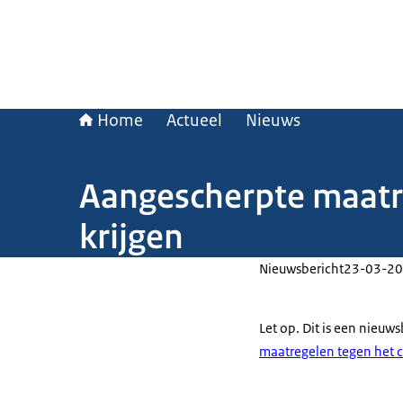
Home
Actueel
Nieuws
Aangescherpte maatre
krijgen
Nieuwsbericht
23-03-20
Let op. Dit is een nieuw
maatregelen tegen het 