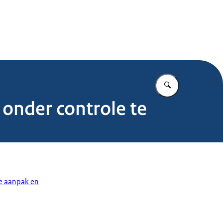
.nl
Vul in wat u z
onder controle te
se aanpak en