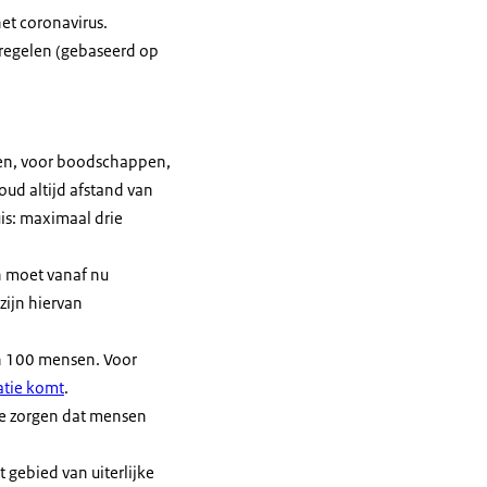
et coronavirus.
tregelen (gebaseerd op
rken, voor boodschappen,
oud altijd afstand van
is: maximaal drie
an moet vanaf nu
zijn hiervan
an 100 mensen. Voor
atie komt
.
te zorgen dat mensen
gebied van uiterlijke