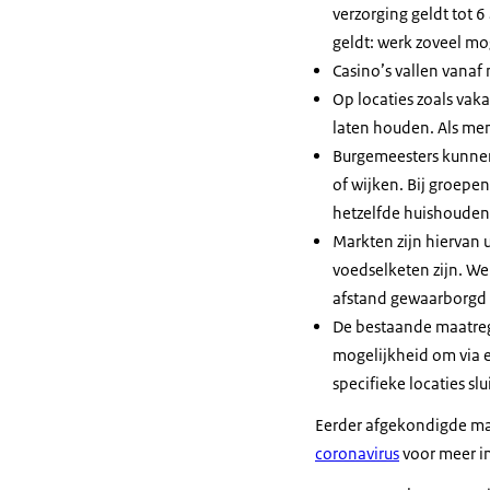
verzorging geldt tot 
geldt: werk zoveel mog
Casino’s vallen vanaf
Op locaties zoals va
laten houden. Als men
Burgemeesters kunnen
of wijken. Bij groep
hetzelfde huishouden,
Markten zijn hiervan 
voedselketen zijn. W
afstand gewaarborgd 
De bestaande maatreg
mogelijkheid om via 
specifieke locaties s
Eerder afgekondigde maa
coronavirus
voor meer i