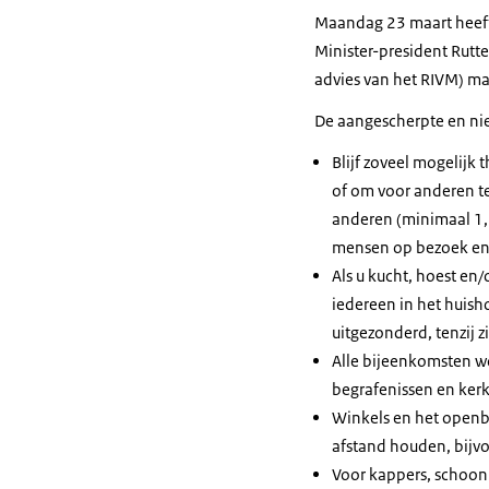
Maandag 23 maart heeft
Minister-president Rutt
advies van het RIVM) m
De aangescherpte en ni
Blijf zoveel mogelijk
of om voor anderen te 
anderen (minimaal 1,5
mensen op bezoek en 
Als u kucht, hoest en/
iedereen in het huish
uitgezonderd, tenzij zi
Alle bijeenkomsten wo
begrafenissen en kerk
Winkels en het openb
afstand houden, bijvo
Voor kappers, schoon