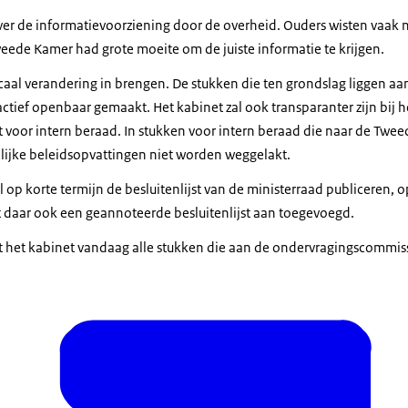
 over de informatievoorziening door de overheid. Ouders wisten vaak
eede Kamer had grote moeite om de juiste informatie te krijgen.
icaal verandering in brengen. De stukken die ten grondslag liggen aa
tief openbaar gemaakt. Het kabinet zal ook transparanter zijn bij
t voor intern beraad. In stukken voor intern beraad die naar de Tw
nlijke beleidsopvattingen niet worden weggelakt.
l op korte termijn de besluitenlijst van de ministerraad publiceren, 
t daar ook een geannoteerde besluitenlijst aan toegevoegd.
rt het kabinet vandaag alle stukken die aan de ondervragingscommiss