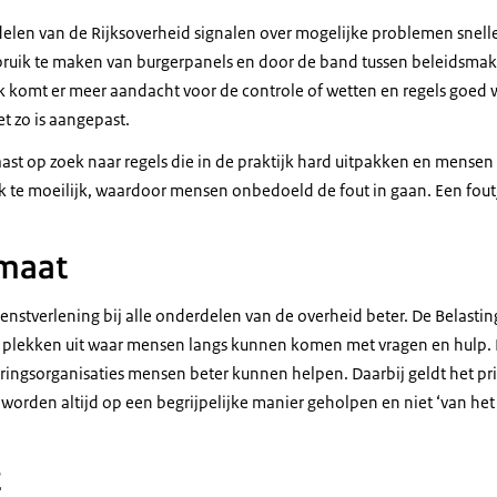
e delen van de Rijksoverheid signalen over mogelijke problemen snel
uik te maken van burgerpanels en door de band tussen beleidsmake
ok komt er meer aandacht voor de controle of wetten en regels goed 
et zo is aangepast.
ast op zoek naar regels die in de praktijk hard uitpakken en mensen
ak te moeilijk, waardoor mensen onbedoeld de fout in gaan. Een fo
 maat
ienstverlening bij alle onderdelen van de overheid beter. De Belasti
tal plekken uit waar mensen langs kunnen komen met vragen en hulp. H
oeringsorganisaties mensen beter kunnen helpen. Daarbij geldt het pri
worden altijd op een begrijpelijke manier geholpen en niet ‘van het
t