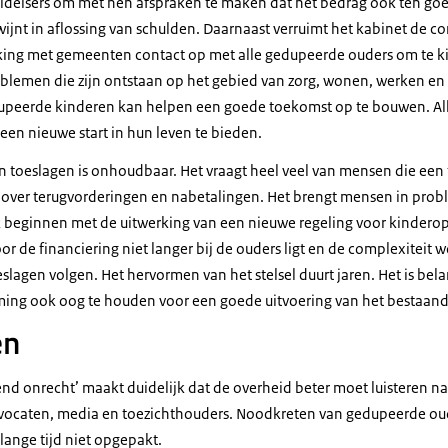
uldeisers om met hen afspraken te maken dat het bedrag ook ten go
dwijnt in aflossing van schulden. Daarnaast verruimt het kabinet de 
ing met gemeenten contact op met alle gedupeerde ouders om te ki
lemen die zijn ontstaan op het gebied van zorg, wonen, werken en 
upeerde kinderen kan helpen een goede toekomst op te bouwen. Alle
een nieuwe start in hun leven te bieden.
an toeslagen is onhoudbaar. Het vraagt heel veel van mensen die ee
d over terugvorderingen en nabetalingen. Het brengt mensen in prob
 beginnen met de uitwerking van een nieuwe regeling voor kinderop
r de financiering niet langer bij de ouders ligt en de complexiteit 
slagen volgen. Het hervormen van het stelsel duurt jaren. Het is bela
rming ook oog te houden voor een goede uitvoering van het bestaand
en
nd onrecht’ maakt duidelijk dat de overheid beter moet luisteren naa
dvocaten, media en toezichthouders. Noodkreten van gedupeerde ou
lange tijd niet opgepakt.