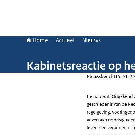
Home
Actueel
Nieuws
Kabinetsreactie op h
Nieuwsbericht
15-01-20
Het rapport ‘Ongekend o
geschiedenis van de Ne
regelgeving, vooringen
geven aan noodsignalen
leven zien veranderen in