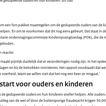
lle gedupeerde ouders en hun kinderen: dit had
om een fors pakket maatregelen om de gedupeerde ouders van de k
helpen. Én om te voorkomen dat dit nog eens gebeurt. Dat staat in d
ntaire ondervragingscommissie Kinderopvangtoeslag (POK), die de 
ngeboden.
n reactie:
maakt pijnlijk duidelijk dat er veranderingen nodig zijn. In het syste
slagen en bij de betrokken ministeries. Het rapport noodzaakt dat we 
 overheid. Want we willen niet dat het nog een keer zo misgaat.’
start voor ouders en kinderen
st de gedupeerde ouders en hun kinderen sneller helpen. Alle ouders
’-uitleg van de wet of door de buitensporige fraudejacht krijgen 30.0