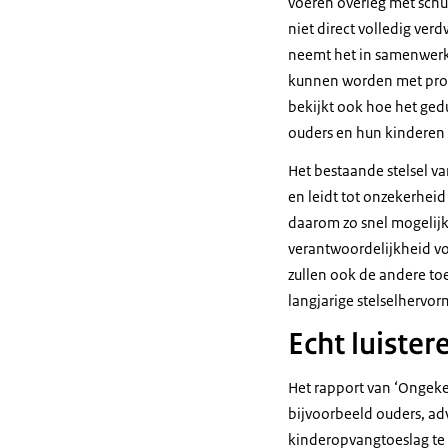
voeren overleg met sch
niet direct volledig ver
neemt het in samenwerk
kunnen worden met prob
bekijkt ook hoe het ged
ouders en hun kinderen 
Het bestaande stelsel v
en leidt tot onzekerhei
daarom zo snel mogelijk
verantwoordelijkheid voo
zullen ook de andere toe
langjarige stelselhervo
Echt luister
Het rapport van ‘Ongeke
bijvoorbeeld ouders, a
kinderopvangtoeslag te 