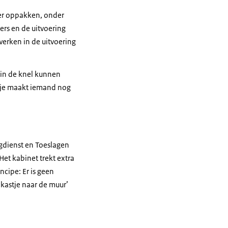
ler oppakken, onder
rs en de uitvoering
werken in de uitvoering
 in de knel kunnen
utje maakt iemand nog
ngdienst en Toeslagen
et kabinet trekt extra
ncipe: Er is geen
 kastje naar de muur’