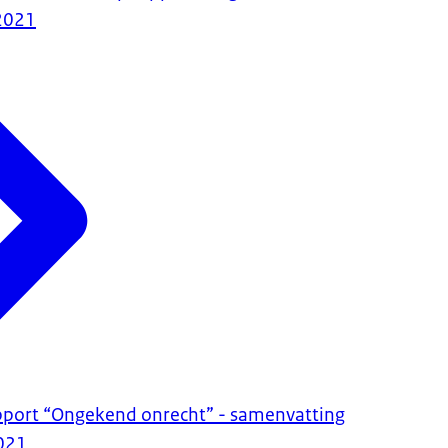
2021
pport “Ongekend onrecht” - samenvatting
021