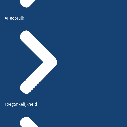
AI-gebruik
Toegankelijkheid