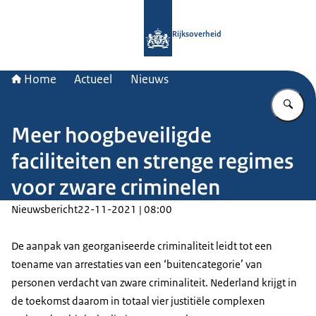
Naar de homepage van Rijksoverheid
Rijksoverheid
Home
Actueel
Nieuws
Vu
Meer hoogbeveiligde
faciliteiten en strenge regimes
voor zware criminelen
Nieuwsbericht
22-11-2021 | 08:00
De aanpak van georganiseerde criminaliteit leidt tot een
toename van arrestaties van een ‘buitencategorie’ van
personen verdacht van zware criminaliteit. Nederland krijgt in
de toekomst daarom in totaal vier justitiële complexen