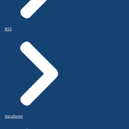
RSS
Vacatures