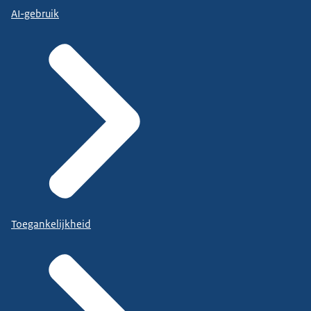
AI-gebruik
Toegankelijkheid