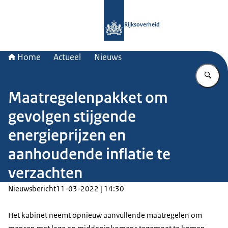
Naar de homepage van Rijksoverheid
Rijksoverheid
Home
Actueel
Nieuws
Vu
Maatregelenpakket om
gevolgen stijgende
energieprijzen en
aanhoudende inflatie te
verzachten
Nieuwsbericht
11-03-2022 | 14:30
Het kabinet neemt opnieuw aanvullende maatregelen om