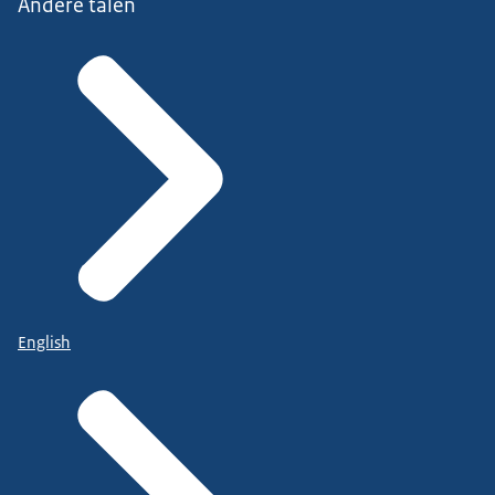
Andere talen
English