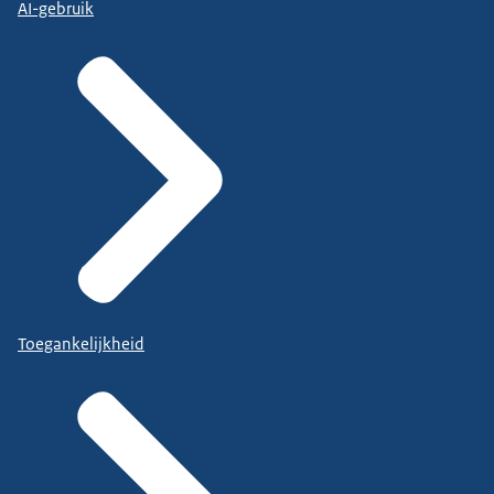
AI-gebruik
Toegankelijkheid