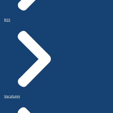
RSS
Vacatures