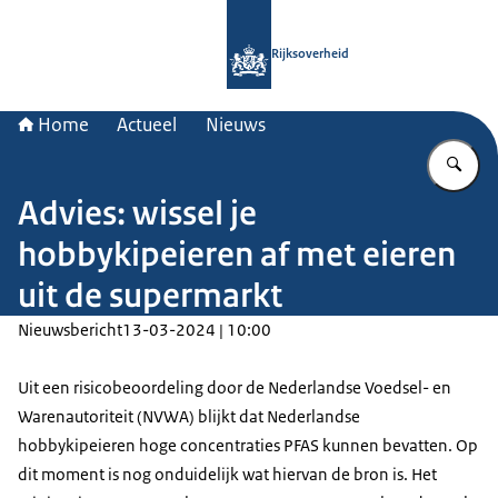
Naar de homepage van Rijksoverheid
Rijksoverheid
Home
Actueel
Nieuws
Vu
Advies: wissel je
hobbykipeieren af met eieren
uit de supermarkt
Nieuwsbericht
13-03-2024 | 10:00
Uit een risicobeoordeling door de Nederlandse Voedsel- en
Warenautoriteit (NVWA) blijkt dat Nederlandse
hobbykipeieren hoge concentraties PFAS kunnen bevatten. Op
dit moment is nog onduidelijk wat hiervan de bron is. Het