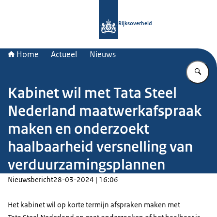
Naar de homepage van Rijksoverheid
Rijksoverheid
Home
Actueel
Nieuws
Vu
Kabinet wil met Tata Steel
Nederland maatwerkafspraak
maken en onderzoekt
haalbaarheid versnelling van
verduurzamingsplannen
Nieuwsbericht
28-03-2024 | 16:06
Het kabinet wil op korte termijn afspraken maken met