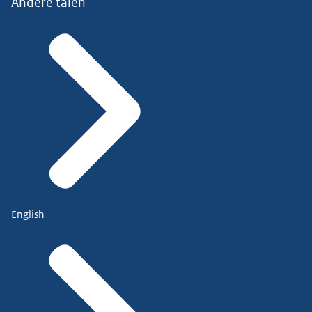
Andere talen
English