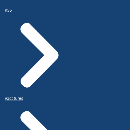
RSS
Vacatures