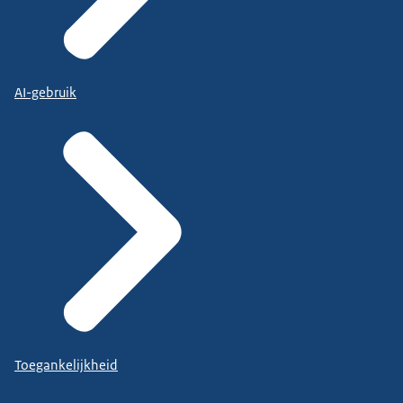
AI-gebruik
Toegankelijkheid