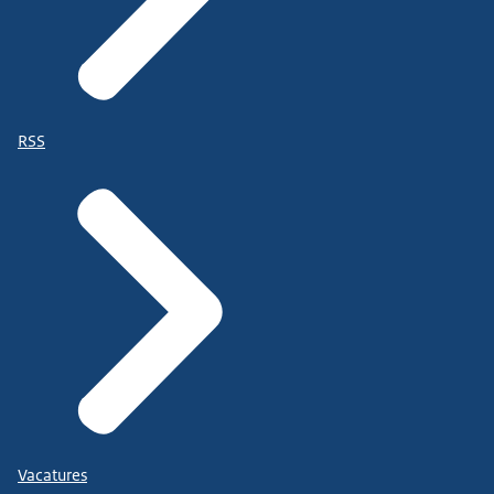
RSS
Vacatures