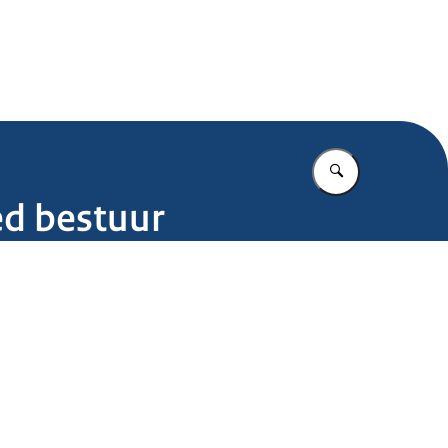
.nl
Vul in wat u z
ed bestuur