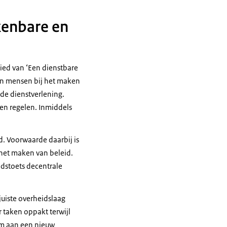
kenbare en
bied van ‘Een dienstbare
 van mensen bij het maken
de dienstverlening.
en regelen. Inmiddels
d. Voorwaarde daarbij is
het maken van beleid.
idstoets decentrale
juiste overheidslaag
 taken oppakt terwijl
om aan een nieuw