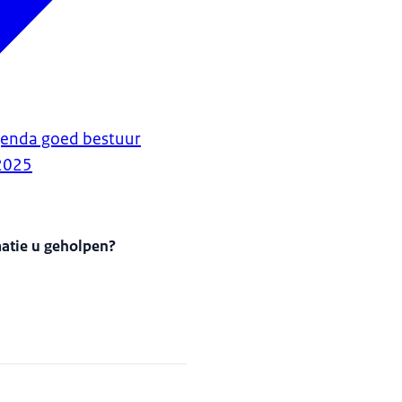
genda goed bestuur
2025
matie u geholpen?