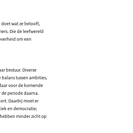
 doet wat ze belooft,
mers. Die de leefwereld
 overheid om een
ar bestuur. Diverse
 balans tussen ambities,
s daar voor de komende
 de periode daarna.
ort. Daarbij moet er
tiek en democratie;
 hebben minder zicht op