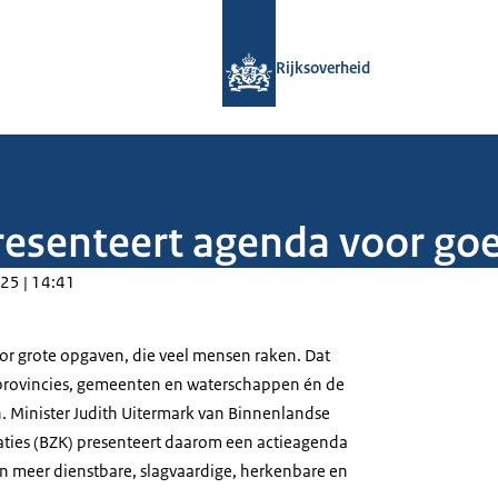
Naar de homepage van Rijksoverheid
Rijksoverheid
resenteert agenda voor go
25 | 14:41
or grote opgaven, die veel mensen raken. Dat
k, provincies, gemeenten en waterschappen én de
 Minister Judith Uitermark van Binnenlandse
aties (BZK) presenteert daarom een actieagenda
n meer dienstbare, slagvaardige, herkenbare en