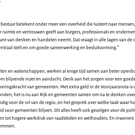
.
 bestuur betekent onder meer een overheid die luistert naar mensen,
er ruimte en vertrouwen geeft aan burgers, professionals en onderne
unt van denken en handelen neemt. Dat vraagt in alle lagen van de
ntraal stelt en om goede samenwerking en besluitvorming.”
nten en waterschappen, werken al enige tijd samen aan beter openba
m blijvende inzet en aandacht. Denk aan het zorgen voor een goede
oeringskracht van gemeenten. Met extra geld in de Voorjaarsnota i
onden, het is nu aan Rijk en gemeenten samen om na te denken over
odig voor de rol van de regio, en het gesprek over welke taak waar ho
d voor gemeenten blijven. Dit alles heeft ook gevolgen voor de poli
en tot hogere werkdruk van raadsleden en wethouders. En inwoners
stemmen.