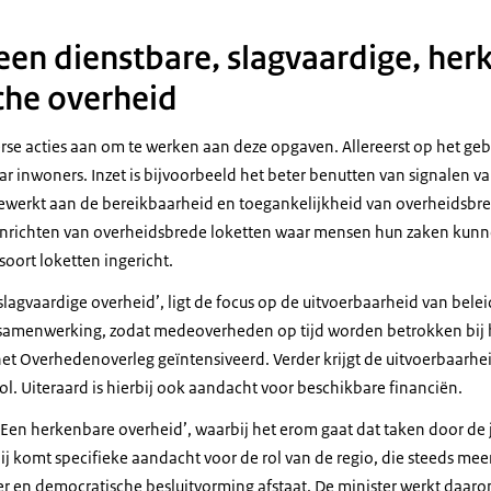
 een dienstbare, slagvaardige, her
che overheid
erse acties aan om te werken aan deze opgaven. Allereerst op het ge
naar inwoners. Inzet is bijvoorbeeld het beter benutten van signalen
ewerkt aan de bereikbaarheid en toegankelijkheid van overheidsbre
inrichten van overheidsbrede loketten waar mensen hun zaken kunn
 soort loketten ingericht.
slagvaardige overheid’, ligt de focus op de uitvoerbaarheid van belei
e samenwerking, zodat medeoverheden op tijd worden betrokken bij 
het Overhedenoverleg geïntensiveerd. Verder krijgt de uitvoerbaarhe
l. Uiteraard is hierbij ook aandacht voor beschikbare financiën.
‘Een herkenbare overheid’, waarbij het erom gaat dat taken door de 
j komt specifieke aandacht voor de rol van de regio, die steeds meer
er en democratische besluitvorming afstaat. De minister werkt daar