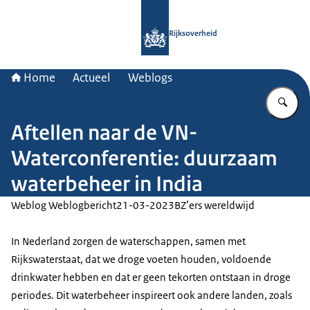
Naar de homepage van Rijksoverheid
Rijksoverheid
Home
Actueel
Weblogs
Vu
Aftellen naar de VN-
Waterconferentie: duurzaam
waterbeheer in India
Weblog Weblogbericht
21-03-2023
BZ’ers wereldwijd
In Nederland zorgen de waterschappen, samen met
Rijkswaterstaat, dat we droge voeten houden, voldoende
drinkwater hebben en dat er geen tekorten ontstaan in droge
periodes. Dit waterbeheer inspireert ook andere landen, zoals