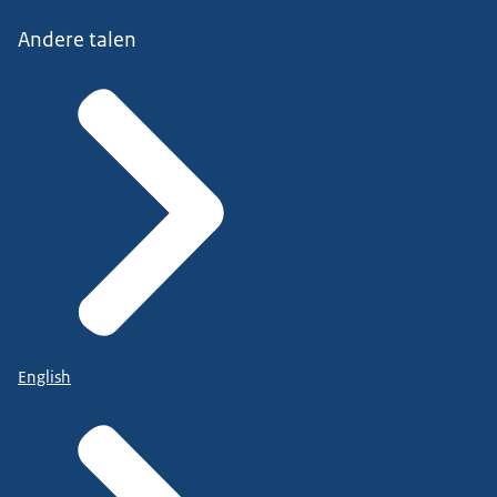
Andere talen
English