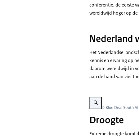
conferentie, de eerste v
wereldwijd hoger op de 
Nederland 
Het Nederlandse landsch
kennis en ervaring op h
daarom wereldwijd in vo
aan de hand van vier t
Vergroot afbeelding In Zuid
Beeld: © Blue Deal South Af
Droogte
Extreme droogte komt do