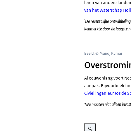
leren van andere landen
van het Waterschap Holl
'De recentelijke ontwikkelin
kenmerkte door de laagste ho
Beeld: © Manoj Kumar
Overstromi
Al eeuwenlang voert Nede
aanpak. Bijvoorbeeld in
Civiel ingenieur Jos de
‘We moeten niet alleen investe
Vergroot afbeelding drinkwa