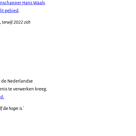
nschapper Hans Waals
it gebied
.
 terwijl 2022 zich
or de Nederlandse
enis te verwerken kreeg.
ed.
 die hoger is.'