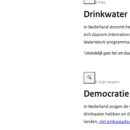
Beeld: © P4G
Drinkwater
In Nederland stroomt het
zich daarom internation
WaterWorX-programma
‘Uiteindelijk gaat het om du
Vergroot afbeelding Ganges 
Beeld: © Stijn Jaspers
Democratie
In Nederland zorgen de
drinkwater hebben en da
landen,
ziet ambassadeu