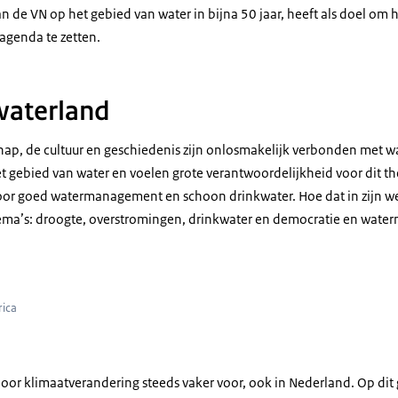
an de VN op het gebied van water in bijna 50 jaar, heeft als doel om 
agenda te zetten.
waterland
ap, de cultuur en geschiedenis zijn onlosmakelijk verbonden met w
et gebied van water en voelen grote verantwoordelijkheid voor dit t
or goed watermanagement en schoon drinkwater. Hoe dat in zijn wer
hema’s: droogte, overstromingen, drinkwater en democratie en wat
-Afrika wordt onderzoek gedaan naar de waterkwaliteit van een rivier.
rica
or klimaatverandering steeds vaker voor, ook in Nederland. Op dit