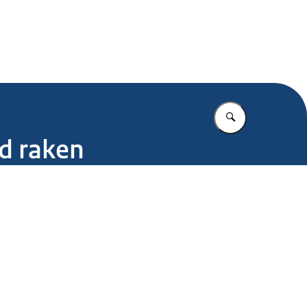
.nl
Vul in wat u z
d raken