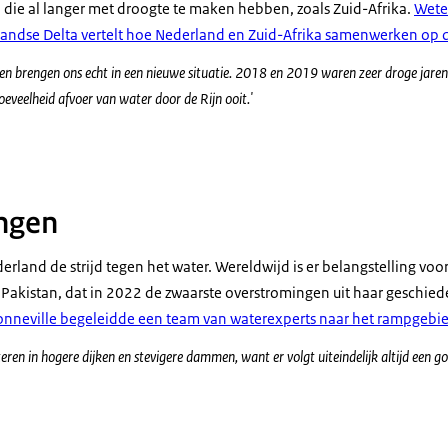
 die al langer met droogte te maken hebben, zoals Zuid-Afrika.
Wete
andse Delta vertelt hoe Nederland en Zuid-Afrika samenwerken op d
gen brengen ons echt in een nieuwe situatie. 2018 en 2019 waren zeer droge jaren,
eveelheid afvoer van water door de Rijn ooit.'
ngen
rland de strijd tegen het water. Wereldwijd is er belangstelling vo
 Pakistan, dat in 2022 de zwaarste overstromingen uit haar geschied
 Sonneville begeleidde een team van waterexperts naar het rampgebi
ren in hogere dijken en stevigere dammen, want er volgt uiteindelijk altijd een golf
ter