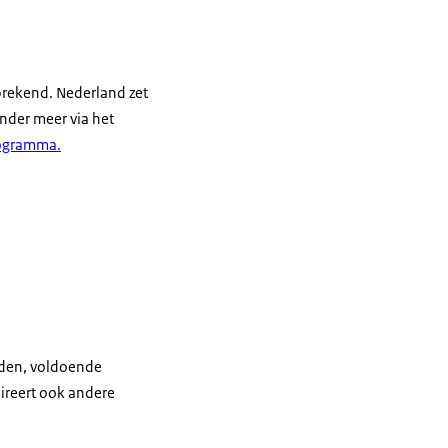
sprekend. Nederland zet
nder meer via het
rogramma.
uden, voldoende
pireert ook andere