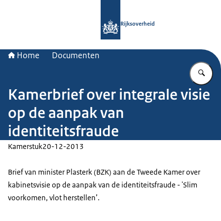
Naar de homepage van Rijksoverheid
Rijksoverheid
Home
Documenten
Vu
Kamerbrief over integrale visie
op de aanpak van
identiteitsfraude
Kamerstuk
20-12-2013
Brief van minister Plasterk (BZK) aan de Tweede Kamer over
kabinetsvisie op de aanpak van de identiteitsfraude - 'Slim
voorkomen, vlot herstellen’.