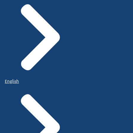
English