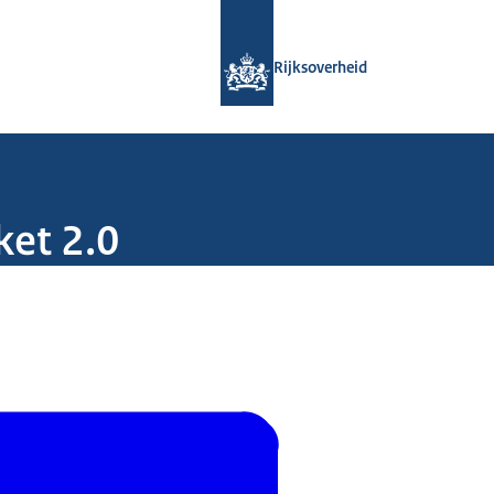
Naar de homepage van Rijksoverheid
Rijksoverheid
et 2.0